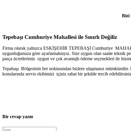
Bizi
Tepebaşı Cumhuriye Mahallesi ile Sınırlı Değiliz
Firma olarak yalnızca ESKİŞEHİR TEPEBAŞI Cumhuriye MAHALLESİ ile 
uygunluğunuza göre ayarlamaktayız. Size uygun olan saatte teknik perso
parça ücretlerimiz uygun ve çok avantajlı ödeme seçenekleri ile hizme
Tepabaşı Bölgesinin her noktasından bizlere ulaşmanız mümkündür. Firm
konularında servis ekibimizi içiniz rahat bir şekilde tercih edebilirsini
Bir cevap yazın