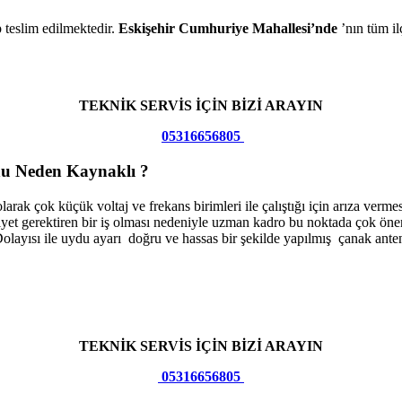
p teslim edilmektedir.
Eskişehir Cumhuriye Mahallesi’nde
’nın tüm il
TEKNİK SERVİS İÇİN BİZİ ARAYIN
05316656805
u Neden Kaynaklı
?
rak çok küçük voltaj ve frekans birimleri ile çalıştığı için arıza verm
asiyet gerektiren bir iş olması nedeniyle uzman kadro bu noktada çok ön
olayısı ile uydu ayarı doğru ve hassas bir şekilde yapılmış çanak anten 
TEKNİK SERVİS İÇİN BİZİ ARAYIN
05316656805