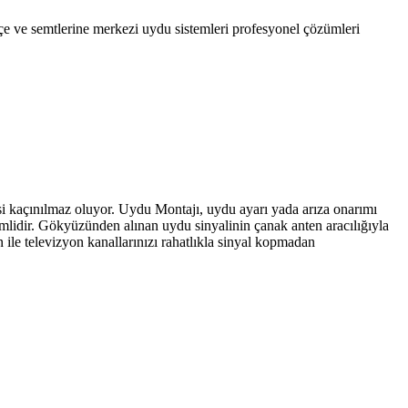
çe ve semtlerine merkezi uydu sistemleri profesyonel çözümleri
esi kaçınılmaz oluyor. Uydu Montajı, uydu ayarı yada arıza onarımı
emlidir. Gökyüzünden alınan uydu sinyalinin çanak anten aracılığıyla
ile televizyon kanallarınızı rahatlıkla sinyal kopmadan