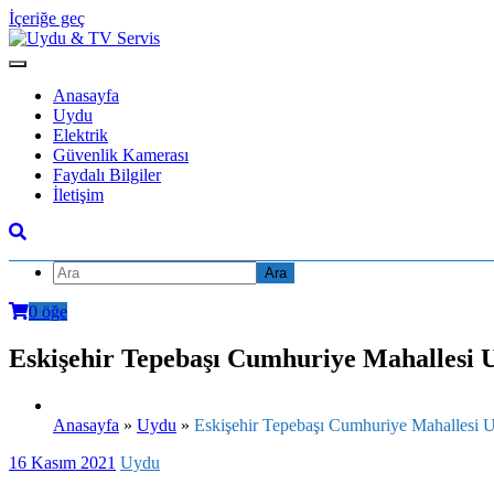
İçeriğe geç
Anasayfa
Uydu
Elektrik
Güvenlik Kamerası
Faydalı Bilgiler
İletişim
0 öğe
Eskişehir Tepebaşı Cumhuriye Mahallesi 
Anasayfa
»
Uydu
»
Eskişehir Tepebaşı Cumhuriye Mahallesi 
16 Kasım 2021
Uydu