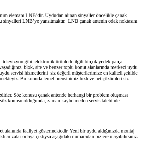
nanım elemanı LNB’dir. Uydudan alınan sinyaller öncelikle çanak
e bu sinyalleri LNB’ye yansıtmaktır. LNB çanak antenin odak noktasını
televizyon gibi elektronik ürünlerle ilgili birçok yedek parça
 yaşadığınız blok, site ve benzer toplu konut alanlarında merkezi uydu
du servisi hizmetlerini siz değerli müşterilerimize en kaliteli şekilde
mekteyiz. Bu konuda temel prensibimiz hızlı ve net çözümleri siz
tedirler. Söz konusu çanak antende herhangi bir problem oluşması
za söz konusu olduğunda, zaman kaybetmeden servis talebinde
t alanında faaliyet göstermektedir. Yeni bir uydu aldığınızda montaj
lı arızalar ortaya çıktıysa aşağıdaki numaradan bizlere ulaşabilirsiniz.