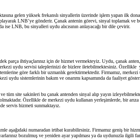
tasına gelen yüksek frekanslı sinyallerin üzerinde işlem yapan ilk do
da toplayarak LNB’ye gönderir. Çanak antenin görevi, sinyal toplamak v
da ise LNB, bu sinyalleri uydu alıcısının anlayacağı bir dile çevirir.
ek parça ihtiyaçlarınız için de hizmet vermekteyiz. Uydu, çanak anten, 
kezi uydu servisi taleplerinizi de bizlere iletebilmektesiniz. Özellikle
temlerine göre farklı bir uzmanlık gerektirmektedir. Firmamız, merkezi uy
ezi uydu sistemlerinin bakım ve onarımı kapsamında da faaliyet göster
ve tüm site sakinleri bu çanak antenden sinyal alıp yayın izleyebilmek
olmaktadır. Özellikle de merkezi uydu kullanan yerleşimlerde, bir arı
lde servis hizmeti sunmaktayız.
le aşağıdaki numaradan irtibat kurabilirsiniz. Firmamız geniş bir hizme
arlarınız bozulmuş ve yeniden ayar yapılması ya da uydunuzla ilgili fark