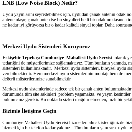
LNB (Low Noise Block) Nedir?
Uydu yayınlarını seyredebilmek için, uydudan çanak antenin odak nok
antene ulaşır, çanak anten ise bu sinyalleri belli bir odak noktasın
ne kadar iyi görüyorsa bir o kadar kaliteli sinyal toplar. Daha sonrasın
Merkezi Uydu Sistemleri Kuruyoruz
Eskişehir Tepebaşı Cumhuriye Mahallesi Uydu Servisi
olarak yed
tedariğini de müşterilerimize sağlamaktayız. Tüm bunların yanında, mer
sistemleri kullanılmaktadır. Merkezi uydu sistemleri, bireysel uydu sis
verebilmektedir. Hem merkezi uydu sistemlerinin montajı hem de merk
değerli müşterilerimize sunabilmektir.
Merkezi uydu sistemlerinde sadece tek bir çanak anten bulunmaktadır 
durumunda tüm site sakinleri problem yaşamakta, ve yayın kesintiler 
bulunmanız gerekir. Bu noktada sizleri mağdur etmeden, hızlı bir şeki
Bizimle İletişime Geçin
Cumhuriye Mahallesi Uydu Servisi hizmetleri almak istediğinizde bizim
hizmeti için bir telefon kadar yakınız . Tüm bunların yanı sıra uydu ay