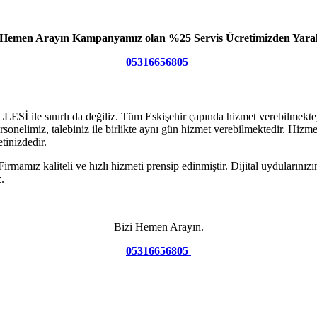
 Hemen Arayın Kampanyamız olan %25 Servis Ücretimizden Yaral
05316656805
sınırlı da değiliz. Tüm Eskişehir çapında hizmet verebilmekteyiz. S
nelimiz, talebiniz ile birlikte aynı gün hizmet verebilmektedir. Hizmetl
tinizdedir.
amız kaliteli ve hızlı hizmeti prensip edinmiştir. Dijital uydularınız
z.
Bizi Hemen Arayın.
05316656805