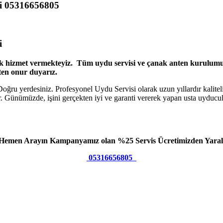
si 05316656805
i
 hizmet vermekteyiz. Tüm uydu servisi ve çanak anten kurulumu iş
en onur duyarız.
 yerdesiniz. Profesyonel Uydu Servisi olarak uzun yıllardır kaliteli h
Günümüzde, işini gerçekten iyi ve garanti vererek yapan usta uyducula
 Hemen Arayın Kampanyamız olan %25 Servis Ücretimizden Yaral
05316656805