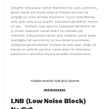
Eskişehir Odunpazarı Sümer Mahallesi’nde uydu sistemleri,
genel olarak çok küçük voltaj ve frekans birimleri ile
çalıştığı için arıza vermesi kaçınılmaz oluyor. Uydu Montajı,
uydu ayarı yada arıza onarımı hassasiyet gerektiren önemli
bir iştir. Özellikle uydu ayarı’nın hassasiyet gerektiren bir
iş olması nedeniyle uzman kadro bu noktada çok
önemlidir. Gökyüzünden alınan uydu sinyalinin çanak anten
aracılığıyla lnb açısında hiç bir koordinatı bozulmadan
eşleşmesi gerekmektedir. Dolayısı ile uydu ayarı doğru ve
hassas bir şekilde yapılmış çanak anten ile televizyon
kanallarınızı rahatlıkla sinyal kopmadan izleyebilirsiniz.
TEKNİK SERVİS İÇİN BİZİ ARAYIN
05316656805
LNB (Low Noise Block)