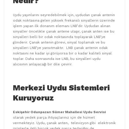
Nedir?
Uydu yayınlarını seyredebilmek için, uydudan çanak antenin
odak noktasına gelen yüksek frekanslı sinyallerin üzerinde
işlem yapan ilk donanım elemanı LNB’dir. Uydudan alınan
sinyaller öncelikle çanak antene ulaşır, çanak anten ise bu
sinyalleri belli bir odak noktasında toplayarak LNB’ye
gönderir. Çanak antenin görevi, sinyal toplamak ve bu
sinyalleri LNB’ye yansıtmaktır. LNB çanak antenin odak
noktasını ne kadar iyi görüyorsa bir o kadar kaliteli sinyal
toplar. Daha sonrasında ise LNB, bu sinyalleri uydu
alıcısının anlayacağı bir dile çevirir.
Merkezi Uydu Sistemleri
Kuruyoruz
Eskişehir Odunpazarı Sümer Mahallesi Uydu Servisi
olarak yedek parça ihtiyaçlarınız için de hizmet
vermekteyiz. Uydu, çanak anten, televizyon gibi elektronik
ürünlerle ilgili birçok yedek parça tedariğini de