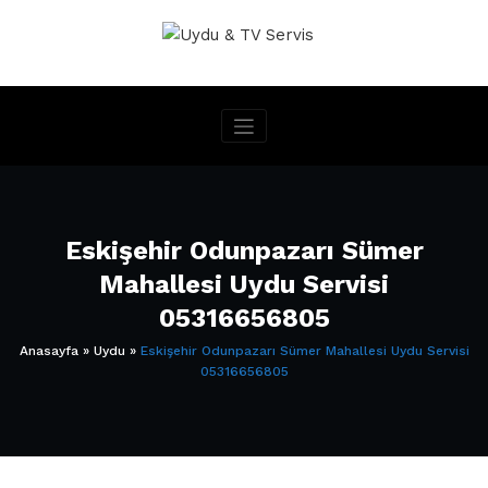
İçeriğe
geç
Eskişehir Odunpazarı Sümer
Mahallesi Uydu Servisi
05316656805
Anasayfa
»
Uydu
»
Eskişehir Odunpazarı Sümer Mahallesi Uydu Servisi
05316656805