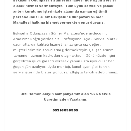
Eskişehir Odunpazarı Sümer Mahallesi’nde Uydu Servisi
olarak hizmet vermekteyiz. Tüm uydu servisi ve çanak
anten kurulumu işlerinizde alanında uzman eğitimli
personelimiz ile siz Eskişehir Odunpazarı Sümer
Mahallesi halkına hizmet vermekten onur duyarız.
Eskişehir Odunpazarı Sümer Mahallesi’nde uyducu mu
Aradınız? Doğru yerdesiniz. Profesyonel Uydu Servisi olarak
uzun yıllardır kaliteli hizmet anlayışıyla siz değerli
müşterilerimizin sorunlarını gidermekteyiz. Çalışanlarımız
tamamen uzman kadrodan oluşmaktadır. Günümüzde, işini
gerçekten iyi ve garanti vererek yapan usta uyducular her
geçen gün azalıyor. Uydu montajı, kanal ayarı gibi teknik
servis işlerinde bizleri gönül rahatlığıyla tercih edebilirsiniz.
Bizi Hemen Arayın Kampanyamız olan %25 Servis
Ücretimizden Yaralanın.
05316656805