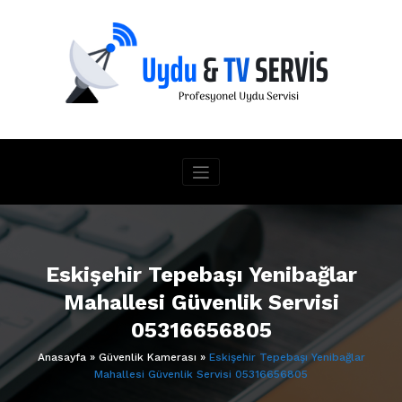
İçeriğe
geç
Eskişehir Tepebaşı Yenibağlar
Mahallesi Güvenlik Servisi
05316656805
Anasayfa
»
Güvenlik Kamerası
»
Eskişehir Tepebaşı Yenibağlar
Mahallesi Güvenlik Servisi 05316656805