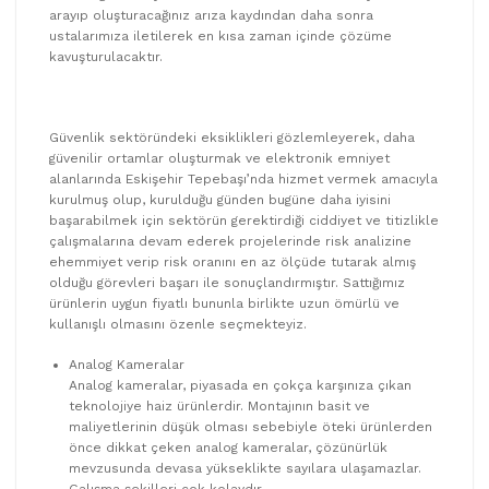
arayıp oluşturacağınız arıza kaydından daha sonra
ustalarımıza iletilerek en kısa zaman içinde çözüme
kavuşturulacaktır.
Güvenlik sektöründeki eksiklikleri gözlemleyerek, daha
güvenilir ortamlar oluşturmak ve elektronik emniyet
alanlarında Eskişehir Tepebaşı’nda hizmet vermek amacıyla
kurulmuş olup, kurulduğu günden bugüne daha iyisini
başarabilmek için sektörün gerektirdiği ciddiyet ve titizlikle
çalışmalarına devam ederek projelerinde risk analizine
ehemmiyet verip risk oranını en az ölçüde tutarak almış
olduğu görevleri başarı ile sonuçlandırmıştır. Sattığımız
ürünlerin uygun fiyatlı bununla birlikte uzun ömürlü ve
kullanışlı olmasını özenle seçmekteyiz.
Analog Kameralar
Analog kameralar, piyasada en çokça karşınıza çıkan
teknolojiye haiz ürünlerdir. Montajının basit ve
maliyetlerinin düşük olması sebebiyle öteki ürünlerden
önce dikkat çeken analog kameralar, çözünürlük
mevzusunda devasa yükseklikte sayılara ulaşamazlar.
Çalışma şekilleri çok kolaydır.