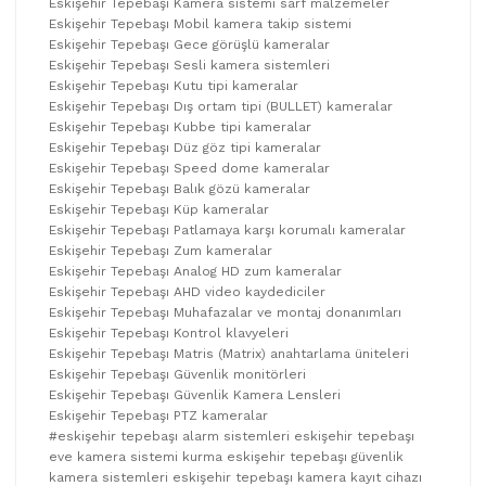
Eskişehir Tepebaşı Kamera sistemi sarf malzemeler
Eskişehir Tepebaşı Mobil kamera takip sistemi
Eskişehir Tepebaşı Gece görüşlü kameralar
Eskişehir Tepebaşı Sesli kamera sistemleri
Eskişehir Tepebaşı Kutu tipi kameralar
Eskişehir Tepebaşı Dış ortam tipi (BULLET) kameralar
Eskişehir Tepebaşı Kubbe tipi kameralar
Eskişehir Tepebaşı Düz göz tipi kameralar
Eskişehir Tepebaşı Speed dome kameralar
Eskişehir Tepebaşı Balık gözü kameralar
Eskişehir Tepebaşı Küp kameralar
Eskişehir Tepebaşı Patlamaya karşı korumalı kameralar
Eskişehir Tepebaşı Zum kameralar
Eskişehir Tepebaşı Analog HD zum kameralar
Eskişehir Tepebaşı AHD video kaydediciler
Eskişehir Tepebaşı Muhafazalar ve montaj donanımları
Eskişehir Tepebaşı Kontrol klavyeleri
Eskişehir Tepebaşı Matris (Matrix) anahtarlama üniteleri
Eskişehir Tepebaşı Güvenlik monitörleri
Eskişehir Tepebaşı Güvenlik Kamera Lensleri
Eskişehir Tepebaşı PTZ kameralar
#eskişehir tepebaşı alarm sistemleri eskişehir tepebaşı
eve kamera sistemi kurma eskişehir tepebaşı güvenlik
kamera sistemleri eskişehir tepebaşı kamera kayıt cihazı