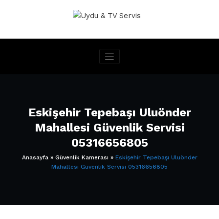
İçeriğe
geç
Eskişehir Tepebaşı Uluönder
Mahallesi Güvenlik Servisi
05316656805
Anasayfa
»
Güvenlik Kamerası
»
Eskişehir Tepebaşı Uluönder
Mahallesi Güvenlik Servisi 05316656805