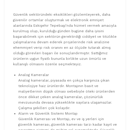
Güvenlik sektöründeki eksiklikleri gözlemleyerek, daha
güvenilir ortamlar oluşturmak ve elektronik emniyet
alanlarında Eskişehir Tepebaşı’nda hizmet vermek amacıyla
kurulmuş olup, kurulduğu günden bugüne daha iyisini
başarabilmek için sektörün gerektirdiği ciddiyet ve titizlikle
çalışmalarına devam ederek projelerinde risk analizine
ehemmiyet verip risk oranını en az ölçüde tutarak almış
olduğu görevleri başarı ile sonuçlandırmıştır. Sattığımız
ürünlerin uygun fiyatlı bununla birlikte uzun ömürlü ve
kullanışlı olmasını özenle seçmekteyiz.
Analog Kameralar
Analog kameralar, piyasada en çokça karşınıza çıkan
teknolojiye haiz ürünlerdir. Montajının basit ve
maliyetlerinin düşük olması sebebiyle öteki ürünlerden
önce dikkat çeken analog kameralar, çözünürlük
mevzusunda devasa yükseklikte sayılara ulaşamazlar.
Çalışma şekilleri çok kolaydır.
Alarm ve Güvenlik Sistemi Montajı
Güvenlik Kamerası ve Montajı, ev ve iş yerleri için
güvenlik kamerası, güvenlik kamerası tarzı kadar kayıt ve
seyretme sistemi de mühim rol oynamaktadır. Güvenlik