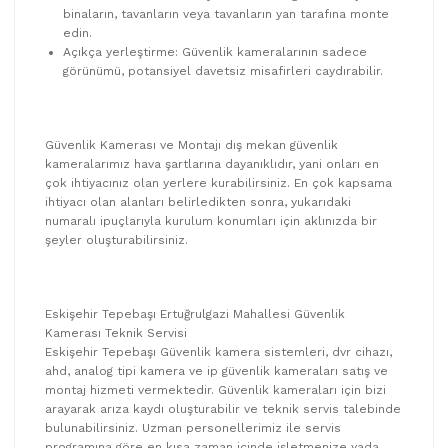
binaların, tavanların veya tavanların yan tarafına monte
edin.
Açıkça yerleştirme: Güvenlik kameralarının sadece
görünümü, potansiyel davetsiz misafirleri caydırabilir.
Güvenlik Kamerası ve Montajı dış mekan güvenlik
kameralarımız hava şartlarına dayanıklıdır, yani onları en
çok ihtiyacınız olan yerlere kurabilirsiniz. En çok kapsama
ihtiyacı olan alanları belirledikten sonra, yukarıdaki
numaralı ipuçlarıyla kurulum konumları için aklınızda bir
şeyler oluşturabilirsiniz.
Eskişehir Tepebaşı Ertuğrulgazi Mahallesi Güvenlik
Kamerası Teknik Servisi
Eskişehir Tepebaşı Güvenlik kamera sistemleri, dvr cihazı,
ahd, analog tipi kamera ve ip güvenlik kameraları satış ve
montaj hizmeti vermektedir. Güvenlik kameraları için bizi
arayarak arıza kaydı oluşturabilir ve teknik servis talebinde
bulunabilirsiniz. Uzman personellerimiz ile servis
programına göre en kısa zaman içinde işletmenize yada