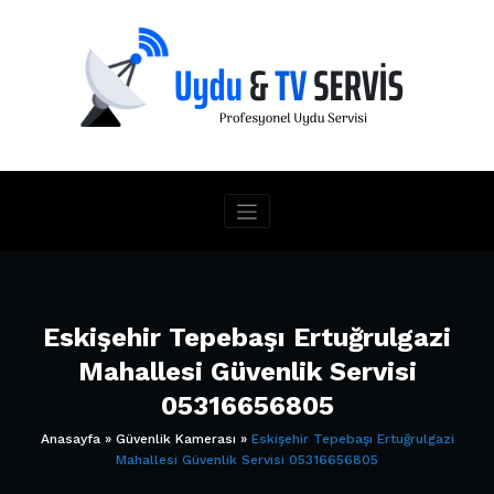
İçeriğe
geç
Eskişehir Tepebaşı Ertuğrulgazi
Mahallesi Güvenlik Servisi
05316656805
Anasayfa
»
Güvenlik Kamerası
»
Eskişehir Tepebaşı Ertuğrulgazi
Mahallesi Güvenlik Servisi 05316656805