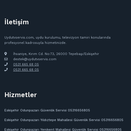
İletişim
Uydutvservis.com, uydu kurulumu, televizyon tamiri konularında
profesyonel kadrosuyla hizmetinizde.
İhsaniye, Kırım Cd. No:73, 26000 Tepebaşı/Eskişehir
destek@uydutvservis.com
0531 665 68 05
‪0531 665 68 05
Hizmetler
Eskişehir Odunpazarı Güvenlik Servisi 05316656805
Eskişehir Odunpazarı Yıldıztepe Mahallesi Güvenlik Servisi 05316656805
Eskişehir Odunpazarı Yenikent Mahallesi Güvenlik Servisi 05316656805