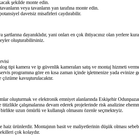
kacak şekilde monte edin.
tavanların veya tavanların yan tarafına monte edin.
ansiyel davetsiz misafirleri caydırabilir.
tlarına dayanıklıdır, yani onları en çok ihtiyacınız olan yerlere kurabi
yler oluşturabilirsiniz.
rvisi
og tipi kamera ve ip güvenlik kameraları satış ve montaj hizmeti vermek
 servis programına göre en kısa zaman içinde işletmenize yada evinize g
de çözüme kavuşturulacaktır.
tamlar oluşturmak ve elektronik emniyet alanlarında Eskişehir Odunpa
 titizlikle çalışmalarına devam ederek projelerinde risk analizine ehemm
a birlikte uzun ömürlü ve kullanışlı olmasını özenle seçmekteyiz.
e haiz ürünlerdir. Montajının basit ve maliyetlerinin düşük olması sebe
killeri çok kolaydır.