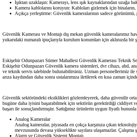
Işıktan uzaklaşın: Kamerayı, lens ışık kaynaklarından uzağa ba
Kamera kablolarını koruyun: Kabloları gizlemek için binaların, 
Açıkça yerleştirme: Güvenlik kameralarının sadece görünümü, pot
Güvenlik Kamerası ve Montajı dış mekan güvenlik kameralarımız hava şar
yukarıdaki numaralı ipuçlarıyla kurulum konumları için aklınızda bir şe
Eskişehir Odunpazarı Sümer Mahallesi Güvenlik Kamerası Teknik Se
Eskişehir Odunpazarı Güvenlik kamera sistemleri, dvr cihazı, ahd, anal
ve teknik servis talebinde bulunabilirsiniz. Uzman personellerimiz ile
arıza kaydından daha sonra ustalarımıza iletilerek en kısa zaman için
Güvenlik sektöründeki eksiklikleri gözlemleyerek, daha güvenilir or
bugüne daha iyisini başarabilmek için sektörün gerektirdiği ciddiyet ve
başarı ile sonuçlandırmıştır. Sattığımız ürünlerin uygun fiyatlı bununl
Analog Kameralar
Analog kameralar, piyasada en çokça karşınıza çıkan teknolojiy
mevzusunda devasa yükseklikte sayılara ulaşamazlar. Çalışma şe
Alarm ve Güvenlik Sistemi Montajı