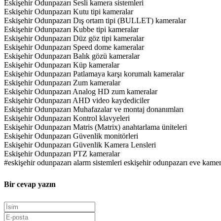
Eskişehir Odunpazarı Sesli kamera sistemleri
Eskişehir Odunpazarı Kutu tipi kameralar
Eskişehir Odunpazarı Dış ortam tipi (BULLET) kameralar
Eskişehir Odunpazarı Kubbe tipi kameralar
Eskişehir Odunpazarı Düz göz tipi kameralar
Eskişehir Odunpazarı Speed dome kameralar
Eskişehir Odunpazarı Balık gözü kameralar
Eskişehir Odunpazarı Küp kameralar
Eskişehir Odunpazarı Patlamaya karşı korumalı kameralar
Eskişehir Odunpazarı Zum kameralar
Eskişehir Odunpazarı Analog HD zum kameralar
Eskişehir Odunpazarı AHD video kaydediciler
Eskişehir Odunpazarı Muhafazalar ve montaj donanımları
Eskişehir Odunpazarı Kontrol klavyeleri
Eskişehir Odunpazarı Matris (Matrix) anahtarlama üniteleri
Eskişehir Odunpazarı Güvenlik monitörleri
Eskişehir Odunpazarı Güvenlik Kamera Lensleri
Eskişehir Odunpazarı PTZ kameralar
#eskişehir odunpazarı alarm sistemleri eskişehir odunpazarı eve kamer
Bir cevap yazın