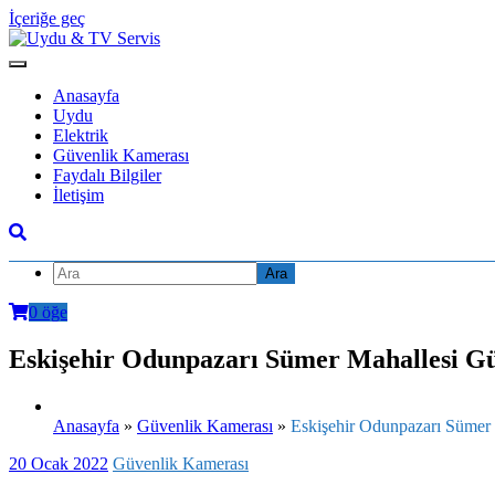
İçeriğe geç
Anasayfa
Uydu
Elektrik
Güvenlik Kamerası
Faydalı Bilgiler
İletişim
0 öğe
Eskişehir Odunpazarı Sümer Mahallesi Gü
Anasayfa
»
Güvenlik Kamerası
»
Eskişehir Odunpazarı Sümer
20 Ocak 2022
Güvenlik Kamerası