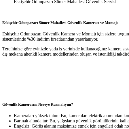
Eskişehir Odunpazarı Sümer Mahallesi Güvenlik Servisi
Eskişehir Odunpazarı Sümer Mahallesi Güvenlik Kamerası ve Montajı
Eskişehir Odunpazarı Güvenlik Kamera ve Montajı için sizlere uygun fi
sistemlerinde %30 indirim fırsatlarından yararlanıyor.
Tercihinize göre evinizde yada iş yerinizde kullanacağınız kamera sist
dış mekana ahenkli kamera modellerinden oluşan ve istenildiği takdirde 
Güvenlik Kamerasını Nereye Kurmalıyım?
Kameraları yüksek tutun: Bu, kameraları elektrik akımından kor
Barınak altında tut: Bu, yağışların güvenlik görüntülerinin kalite
Engelsiz: Görüş alanını maksimize etmek için engelleri odak nok