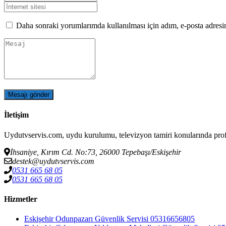
Daha sonraki yorumlarımda kullanılması için adım, e-posta adresim
İletişim
Uydutvservis.com, uydu kurulumu, televizyon tamiri konularında pro
İhsaniye, Kırım Cd. No:73, 26000 Tepebaşı/Eskişehir
destek@uydutvservis.com
0531 665 68 05
‪0531 665 68 05
Hizmetler
Eskişehir Odunpazarı Güvenlik Servisi 05316656805